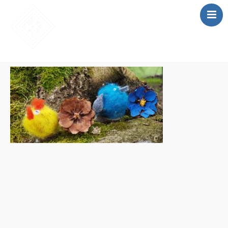
SĀKUMS
MĀCĪBAS
SAIETS 2026
IEPRIEKŠĒJIE
SAIETI
PAR MUMS
LOMU SPĒLE