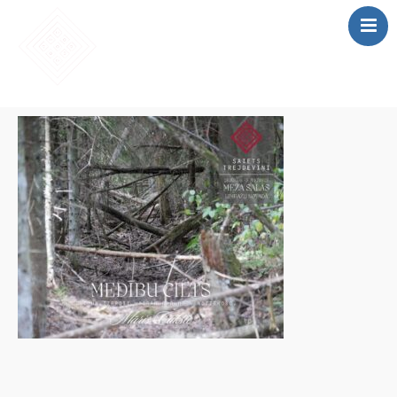
SĀKUMS
MĀCĪBAS
SAIETS 2026
IEPRIEKŠĒJIE
SAIETI
PAR MUMS
LOMU SPĒLE