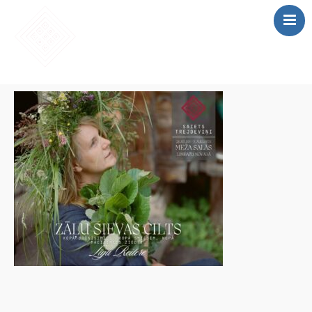
SĀKUMS
MĀCĪBAS
SAIETS 2026
IEPRIEKŠĒJIE
SAIETI
PAR MUMS
LOMU SPĒLE