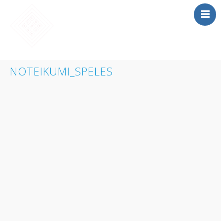
SĀKUMS
NOTEIKUMI_SPELES
MĀCĪBAS
SAIETS 2026
IEPRIEKŠĒJIE
SAIETI
PAR MUMS
LOMU SPĒLE