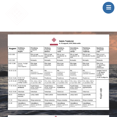
SĀKUMS
MĀCĪBAS
SAIETS 2026
IEPRIEKŠĒJIE
SAIETI
PAR MUMS
LOMU SPĒLE