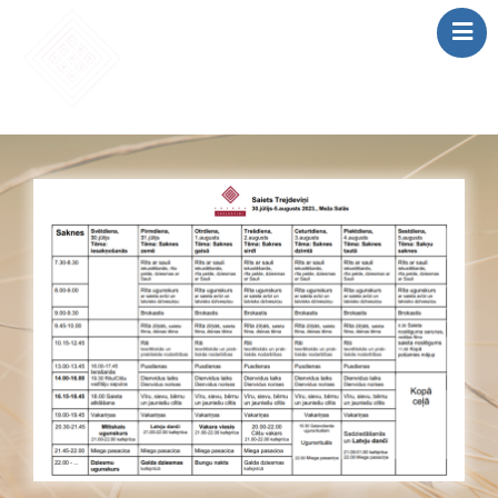
SĀKUMS
MĀCĪBAS
SAIETS 2026
IEPRIEKŠĒJIE
SAIETI
PAR MUMS
LOMU SPĒLE