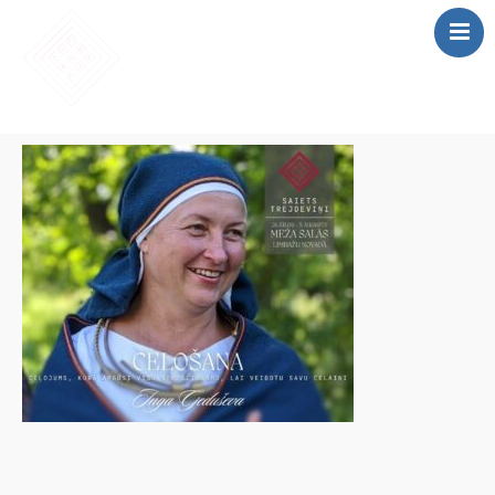
SĀKUMS
MĀCĪBAS
SAIETS 2026
IEPRIEKŠĒJIE
SAIETI
PAR MUMS
LOMU SPĒLE