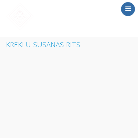
SĀKUMS
KREKLU SUSANAS RITS
MĀCĪBAS
SAIETS 2026
IEPRIEKŠĒJIE
SAIETI
PAR MUMS
LOMU SPĒLE