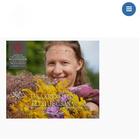
SĀKUMS
MĀCĪBAS
SAIETS 2026
IEPRIEKŠĒJIE
SAIETI
PAR MUMS
LOMU SPĒLE