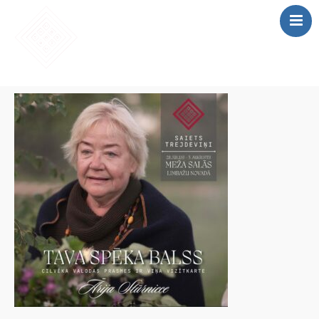
SĀKUMS
MĀCĪBAS
SAIETS 2026
IEPRIEKŠĒJIE
SAIETI
PAR MUMS
LOMU SPĒLE