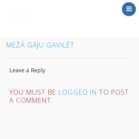
SĀKUMS
MEŽĀ GĀJU GAVILĒT
MĀCĪBAS
SAIETS 2026
Leave a Reply
IEPRIEKŠĒJIE
SAIETI
PAR MUMS
YOU MUST BE
LOGGED IN
TO POST
A COMMENT.
LOMU SPĒLE