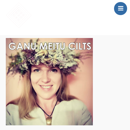
SĀKUMS
MĀCĪBAS
SAIETS 2026
IEPRIEKŠĒJIE
SAIETI
PAR MUMS
LOMU SPĒLE