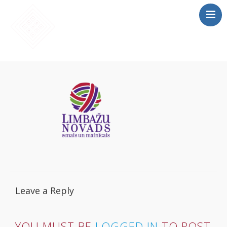
SĀKUMS
MĀCĪBAS
SAIETS 2026
IEPRIEKŠĒJIE
SAIETI
PAR MUMS
LOMU SPĒLE
Leave a Reply
YOU MUST BE
LOGGED IN
TO POST