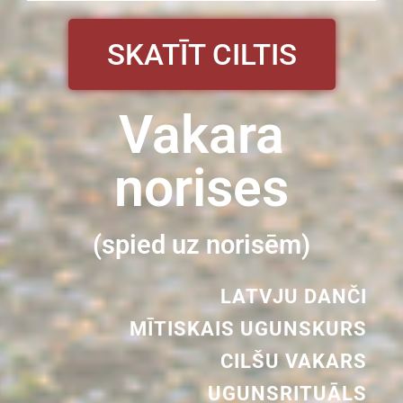
SKATĪT CILTIS
Vakara
norises
(spied uz norisēm)
LATVJU DANČI
MĪTISKAIS UGUNSKURS
CILŠU VAKARS
UGUNSRITUĀLS