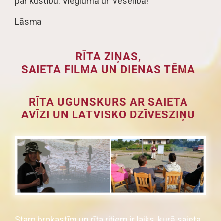
par kustību. Vieglumā un veselībā!
Lāsma
RĪTA ZIŅAS,
SAIETA FILMA UN DIENAS TĒMA
RĪTA UGUNSKURS AR SAIETA
AVĪZI UN LATVISKO DZĪVESZIŅU
Starp brokastīm un rīta ritiem ir laiks, kurā saieta