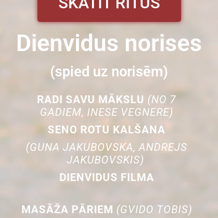
SKATĪT RITUS
Dienvidus norises
(spied uz norisēm)
RADI SAVU MĀKSLU
(NO 7
GADIEM, INESE VEGNERE)
SENO ROTU KALŠANA
(GUNA JAKUBOVSKA, ANDREJS
JAKUBOVSKIS)
DIENVIDUS FILMA
MASĀŽA PĀRIEM
(GVIDO TOBIS)