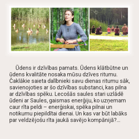
Ūdens ir dzīvības pamats. Ūdens klātbūtne un
ūdens kvalitāte nosaka mūsu dzīves ritumu.
Čaklākie saieta dalībnieki savu dienas ritumu sāk,
savienojoties ar šo dzīvības substanci, kas pilna
ar dzīvības spēku. Lecošās saules stari uzlādē
ūdeni ar Saules, gaismas enerģiju, ko uzņemam
caur rīta peldi – enerģiskai, spēka pilnai un
notikumu piepildītai dienai. Un kas var būt labāks
par veldzējošu rīta jaukā savējo kompānijā?…