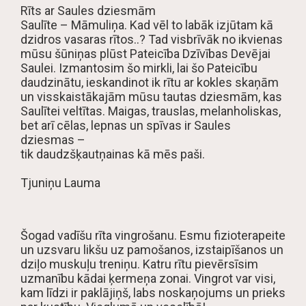
Rīts ar Saules dziesmām
Saulīte – Māmuliņa. Kad vēl to labāk izjūtam kā
dzidros vasaras rītos..? Tad visbrīvāk no ikvienas
mūsu šūniņas plūst Pateicība Dzīvības Devējai
Saulei. Izmantosim šo mirkli, lai šo Pateicību
daudzinātu, ieskandinot ik rītu ar kokles skaņām
un visskaistākajām mūsu tautas dziesmām, kas
Saulītei veltītas. Maigas, trauslas, melanholiskas,
bet arī cēlas, lepnas un spīvas ir Saules
dziesmas –
tik daudzšķautņainas kā mēs paši.
Tjuniņu Lauma
Šogad vadīšu rīta vingrošanu. Esmu fizioterapeite
un uzsvaru likšu uz pamošanos, izstaipīšanos un
dziļo muskuļu treniņu. Katru rītu pievērsīsim
uzmanību kādai ķermeņa zonai. Vingrot var visi,
kam līdzi ir paklājiņš, labs noskaņojums un prieks