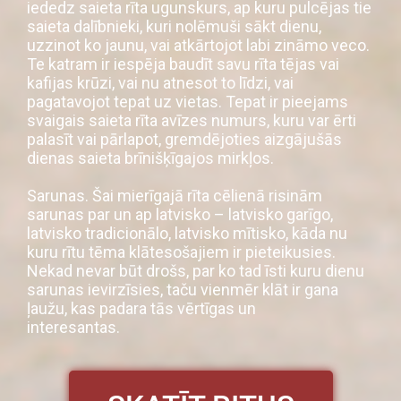
iededz saieta rīta ugunskurs, ap kuru pulcējas tie
saieta dalībnieki, kuri nolēmuši sākt dienu,
uzzinot ko jaunu, vai atkārtojot labi zināmo veco.
Te katram ir iespēja baudīt savu rīta tējas vai
kafijas krūzi, vai nu atnesot to līdzi, vai
pagatavojot tepat uz vietas. Tepat ir pieejams
svaigais saieta rīta avīzes numurs, kuru var ērti
palasīt vai pārlapot, gremdējoties aizgājušās
dienas saieta brīnišķīgajos mirkļos.
Sarunas. Šai mierīgajā rīta cēlienā risinām
sarunas par un ap latvisko – latvisko garīgo,
latvisko tradicionālo, latvisko mītisko, kāda nu
kuru rītu tēma klātesošajiem ir pieteikusies.
Nekad nevar būt drošs, par ko tad īsti kuru dienu
sarunas ievirzīsies, taču vienmēr klāt ir gana
ļaužu, kas padara tās vērtīgas un
interesantas.