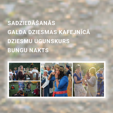
SADZIEDĀŠANĀS
GALDA DZIESMAS KAFEJNĪCĀ
DZIESMU UGUNSKURS
BUNGU NAKTS