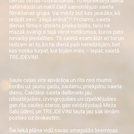
dienas filmas noskatīšanās. To iepriekšējā dienā
safilmējusi un naktī čakli samontējusi saieta
filmēšanas grupa. Vai mēdz būt kas jaukāks, kā
redzēt sevi “zilajā erānā”?! Protams, saieta
dienas filma ir izteikts prieka brīdis, taču ne
mazāk svarīgi ir tajā vērot notikumus, kuros pats
nevarēji piedalīties. Tā saietā esam klāt arī tur un
redzam arī to, ko tai dienā paši neredzējām, bet
kas notika turpat, kur bijām mēs – tepat, saietā
TREJDEVIŅI.
Saule ceļas virs apvāršņa un rīts nes mums
cerību uz jaunu gaišu, saulainu, priekpilnu saieta
dienu. Čaklākie saieta dalībnieki jau
izkustējušies, izvingrojušies un izpeldējušies
gan rīta saules staros, gan veldzējošajā Meža
Salu ūdenī, un TREJDEVIŅI tauta jau sāk lēnām
posties uz brokastīm.
Šai laikā plāna vidū savas smejošās liesmiņas