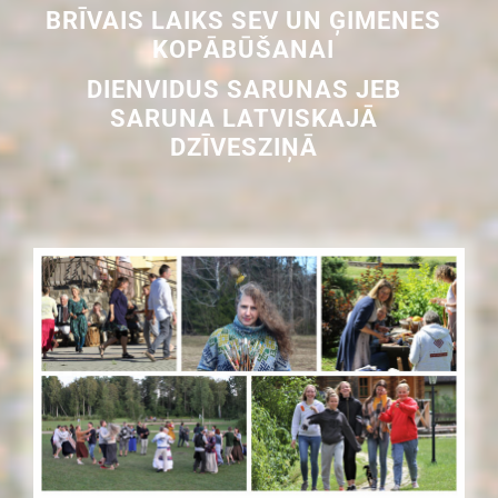
BRĪVAIS LAIKS SEV UN ĢIMENES
KOPĀBŪŠANAI
DIENVIDUS SARUNAS JEB
SARUNA LATVISKAJĀ
DZĪVESZIŅĀ