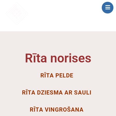
SĀKUMS
MĀCĪBAS
SAIETS 2026
Rīta norises
IEPRIEKŠĒJIE
SAIETI
PAR MUMS
RĪTA PELDE
LOMU SPĒLE
RĪTA DZIESMA AR SAULI
RĪTA VINGROŠANA