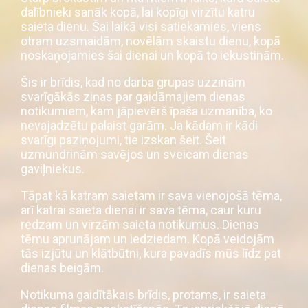
dalībnieki sanāk kopā, lai kopīgi virzītu katru
saieta dienu. Šai laikā visi satiekamies, viens
otram uzsmaidām, novēlām skaistu dienu, kopā
noskaņojamies šai dienai un kopā to iekustinām.
Šis ir brīdis, kad no darba grupas uzzinām
svarīgākās ziņas par gaidāmajiem dienas
notikumiem, kam jāpievērš īpaša uzmanība, ko
nevajadzētu palaist garām. Ja kādam ir kādi
svarīgi paziņojumi, tie izskan šeit. Šeit
uzmundrinām savējos un sveicam dienas
gaviļniekus.
Tāpat kā katram saietam ir sava vienojošā tēma,
arī katrai saieta dienai ir sava tēma, caur kuru
redzam un virzām saieta notikumus. Dienas
tēmu aprunājam un iedziedam. Kopā veidojām
tās izjūtu un klātbūtni, kura pavadīs mūs līdz pat
dienas beigām.
Notikuma gaidītākais brīdis, protams, ir saieta