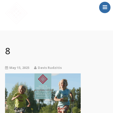
SĀKUMS
MĀCĪBAS
8
SAIETS 2026
IEPRIEKŠĒJIE
SAIETI
May 15, 2025
Davis Rudzitis
PAR MUMS
LOMU SPĒLE