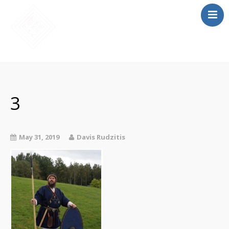
SĀKUMS
MĀCĪBAS
3
SAIETS 2026
IEPRIEKŠĒJIE
SAIETI
May 31, 2019
Davis Rudzitis
PAR MUMS
LOMU SPĒLE