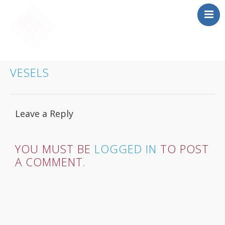
SĀKUMS
VESELS
MĀCĪBAS
SAIETS 2026
Leave a Reply
IEPRIEKŠĒJIE
SAIETI
PAR MUMS
YOU MUST BE
LOGGED IN
TO POST
A COMMENT.
LOMU SPĒLE