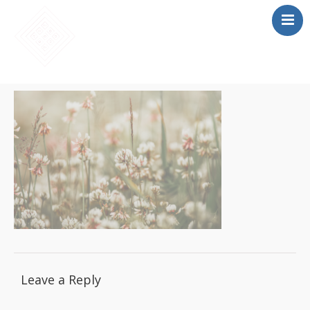
SĀKUMS
MĀCĪBAS
SAIETS 2026
IEPRIEKŠĒJIE
SAIETI
PAR MUMS
LOMU SPĒLE
Leave a Reply