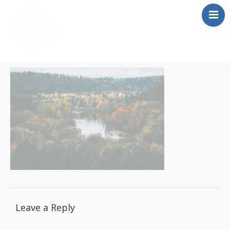
SĀKUMS
MĀCĪBAS
SAIETS 2026
IEPRIEKŠĒJIE
SAIETI
PAR MUMS
LOMU SPĒLE
Leave a Reply